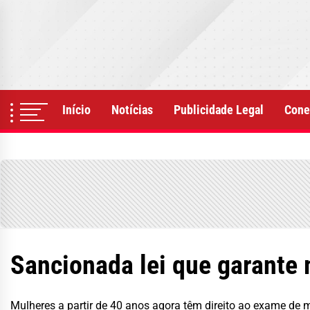
Skip
to
the
content
Início
Notícias
Publicidade Legal
Cone
Sancionada lei que garante 
Mulheres a partir de 40 anos agora têm direito ao exame de