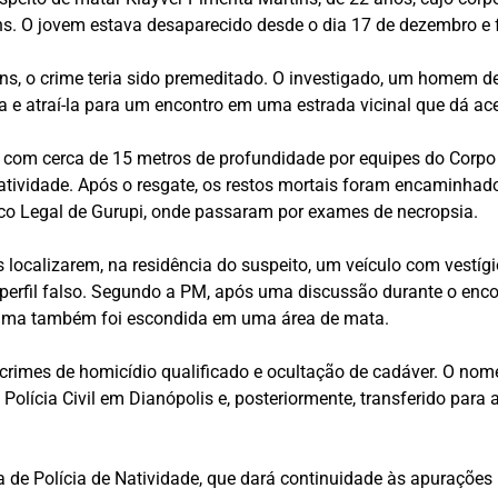
s. O jovem estava desaparecido desde o dia 17 de dezembro e f
ns, o crime teria sido premeditado. O investigado, um homem de
a e atraí-la para um encontro em uma estrada vicinal que dá a
ço com cerca de 15 metros de profundidade por equipes do Corp
ividade. Após o resgate, os restos mortais foram encaminhados
dico Legal de Gurupi, onde passaram por exames de necropsia.
 localizarem, na residência do suspeito, um veículo com vestíg
 perfil falso. Segundo a PM, após uma discussão durante o en
vítima também foi escondida em uma área de mata.
crimes de homicídio qualificado e ocultação de cadáver. O nome 
olícia Civil em Dianópolis e, posteriormente, transferido para
a de Polícia de Natividade, que dará continuidade às apurações 