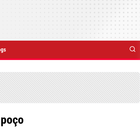
ogs
 poço