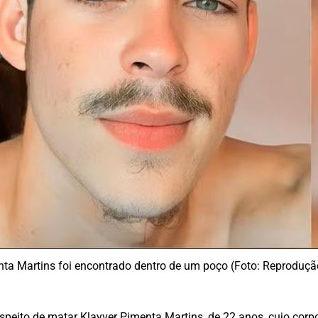
nta Martins foi encontrado dentro de um poço (Foto: Reproduçã
peito de matar Klayver Pimenta Martins, de 22 anos, cujo corp