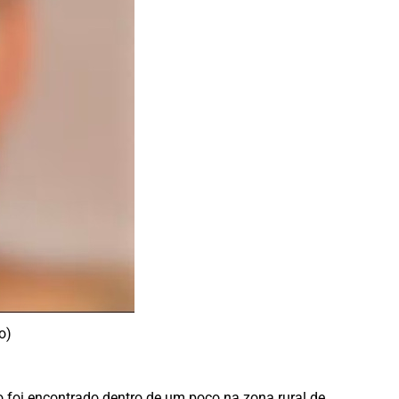
o)
o foi encontrado dentro de um poço na zona rural de