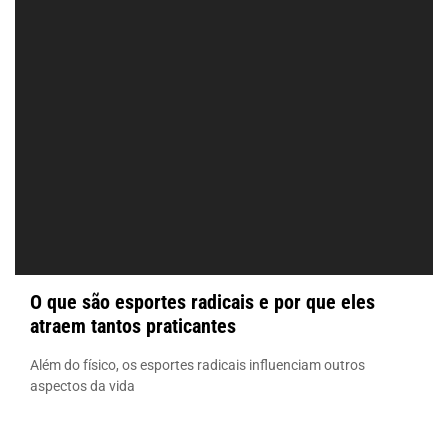
O que são esportes radicais e por que eles
atraem tantos praticantes
Além do físico, os esportes radicais influenciam outros
aspectos da vida