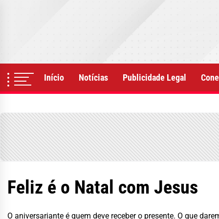
Skip
to
the
content
Início
Notícias
Publicidade Legal
Cone
Feliz é o Natal com Jesus
O aniversariante é quem deve receber o presente. O que dare