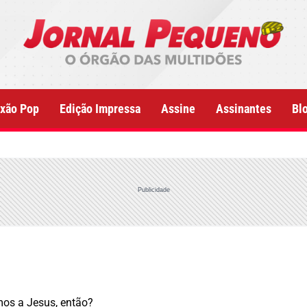
xão Pop
Edição Impressa
Assine
Assinantes
Bl
Publicidade
mos a Jesus, então?