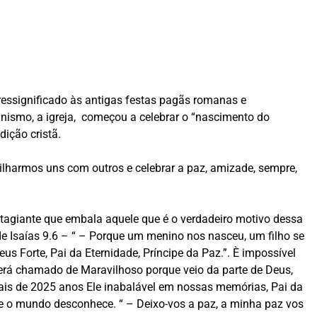
ressignificado às antigas festas pagãs romanas e
anismo, a igreja, começou a celebrar o “
nascimento do
dição cristã.
ilharmos uns com outros e cel
ebrar a paz, amizade, sempre,
ntagiante que embala aquele que é o verdadeiro motivo dessa
 de
Isaías 9.6
–
“ – Porque um menino nos nasceu, um filho se
us Forte, Pai da Eternidade, Príncipe da Paz.”
. È impossível
será chamado de Maravilhoso porque veio da parte de Deus,
ais de 2025 anos Ele
inabalável em nossas memórias, Pai da
 que o mundo desconhece. “ – Deixo-vos a paz, a minha paz vos