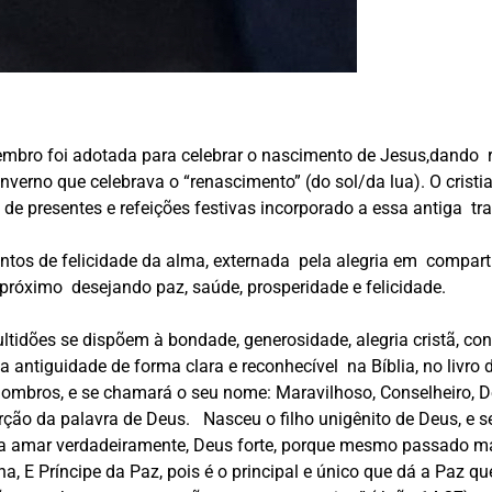
zembro foi adotada para celebrar o nascimento de Jesus,dando 
nverno que celebrava o “renascimento” (do sol/da lua). O cristi
de presentes e refeições festivas incorporado a essa antiga tra
ntos de felicidade da alma, externada pela alegria em compart
róximo desejando paz, saúde, prosperidade e felicidade.
tidões se dispõem à bondade, generosidade, alegria cristã, co
e a antiguidade de forma clara
e reconhecível na Bíblia, no livro
 ombros, e se chamará o seu nome: Maravilhoso, Conselheiro, De
rção da palavra de Deus.
Nasceu o filho unigênito de Deus, e 
a a amar verdadeiramente, Deus forte, porque mesmo passado m
na, E Príncipe da Paz, pois é o principal e único que dá a Paz