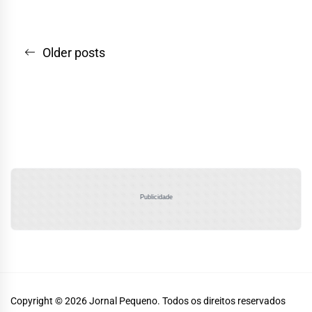
Navegação
Older posts
por
posts
Publicidade
Copyright © 2026
Jornal Pequeno.
Todos os direitos reservados