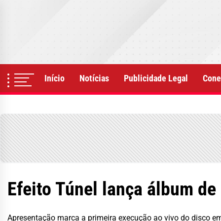
Skip
to
the
content
Início
Notícias
Publicidade Legal
Cone
Efeito Túnel lança álbum de
Apresentação marca a primeira execução ao vivo do disco e