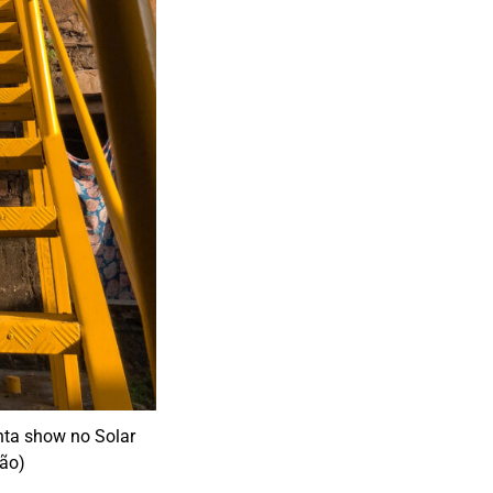
nta show no Solar
ção)