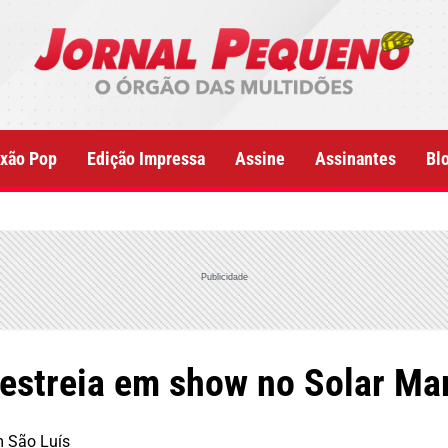
xão Pop
Edição Impressa
Assine
Assinantes
Bl
Publicidade
 estreia em show no Solar Ma
m São Luís