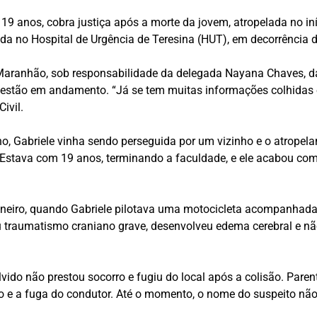
 19 anos, cobra justiça após a morte da jovem, atropelada no iní
nada no Hospital de Urgência de Teresina (HUT), em decorrência 
do Maranhão, sob responsabilidade da delegada Nayana Chaves, 
 estão em andamento. “Já se tem muitas informações colhidas e
ivil.
no, Gabriele vinha sendo perseguida por um vizinho e o atropelam
 Estava com 19 anos, terminando a faculdade, e ele acabou com 
aneiro, quando Gabriele pilotava uma motocicleta acompanhada
u traumatismo craniano grave, desenvolveu edema cerebral e nã
olvido não prestou socorro e fugiu do local após a colisão. P
 e a fuga do condutor. Até o momento, o nome do suspeito não 