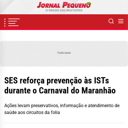
Skip
to
the
content
Publicidade
SES reforça prevenção às ISTs
durante o Carnaval do Maranhão
Ações levam preservativos, informação e atendimento de
saúde aos circuitos da folia