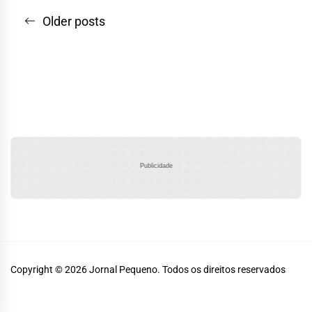
Navegação
Older posts
por
posts
Publicidade
Copyright © 2026
Jornal Pequeno.
Todos os direitos reservados