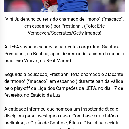
Vini Jr. denunciou ter sido chamado de “mono” (“macaco”,
em espanhol) por Prestianni. (Foto: Eric
Verhoeven/Soccrates/Getty Images)
A
UEFA
suspendeu provisoriamente o argentino
Gianluca
Prestianni
, do
Benfica
, após denúncia de racismo feita pelo
brasileiro
Vini Jr.
, do
Real Madrid
.
Segundo a acusação, Prestianni teria chamado o atacante
de “mono” (“macaco”, em espanhol) durante partida válida
pelo play-off da
Liga dos Campeões da UEFA
, no dia 17 de
fevereiro, no Estádio da Luz.
A entidade informou que nomeou um inspetor de ética e
disciplina para investigar o caso. Com base em relatório
preliminar, o Órgão de Controle, Ética e Disciplina decidiu