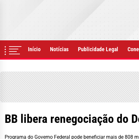
Skip
to
the
content
Início
Notícias
Publicidade Legal
Cone
BB libera renegociação do 
Programa do Governo Federal pode beneficiar mais de 808 mi