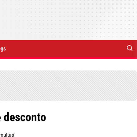
ogs
e desconto
 multas