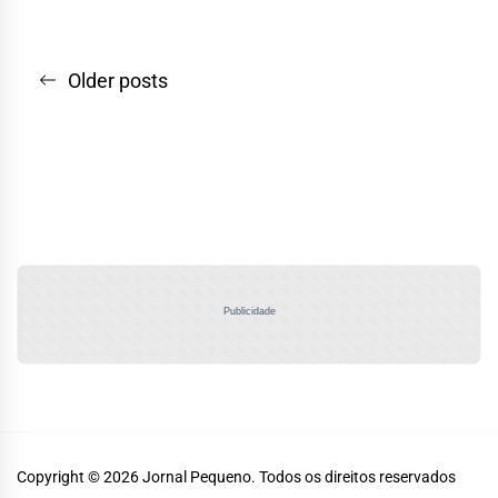
Navegação
Older posts
por
posts
Publicidade
Copyright © 2026
Jornal Pequeno.
Todos os direitos reservados