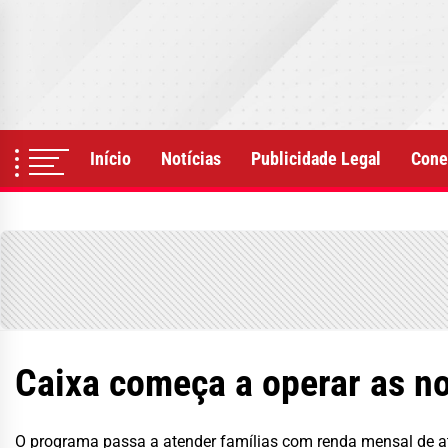
Skip
to
the
content
Início
Notícias
Publicidade Legal
Cone
Caixa começa a operar as n
O programa passa a atender famílias com renda mensal de até 