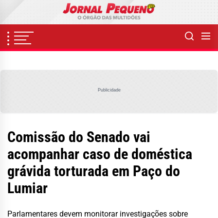
Skip
to
the
content
Publicidade
Comissão do Senado vai
acompanhar caso de doméstica
grávida torturada em Paço do
Lumiar
Parlamentares devem monitorar investigações sobre