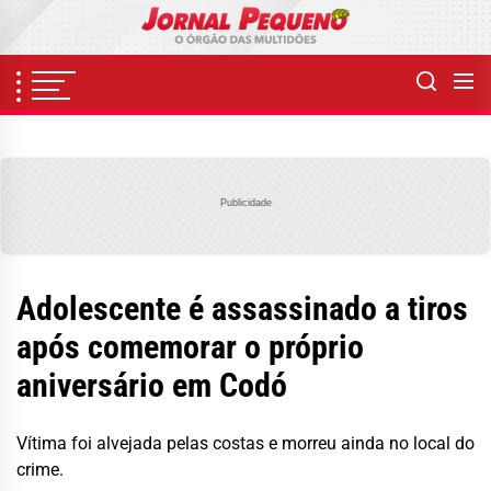
Skip
to
the
content
Publicidade
Adolescente é assassinado a tiros
após comemorar o próprio
aniversário em Codó
Vítima foi alvejada pelas costas e morreu ainda no local do
crime.