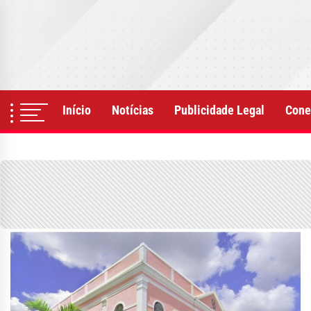
Skip
to
the
content
Início
Notícias
Publicidade Legal
Cone