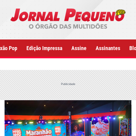
xão Pop
Edição Impressa
Assine
Assinantes
Bl
Publicidade