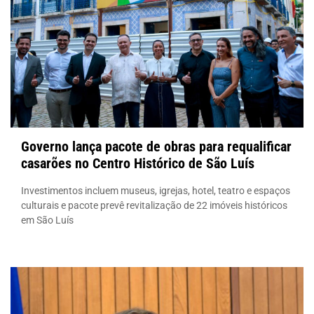
Governo lança pacote de obras para requalificar
casarões no Centro Histórico de São Luís
Investimentos incluem museus, igrejas, hotel, teatro e espaços
culturais e pacote prevê revitalização de 22 imóveis históricos
em São Luís