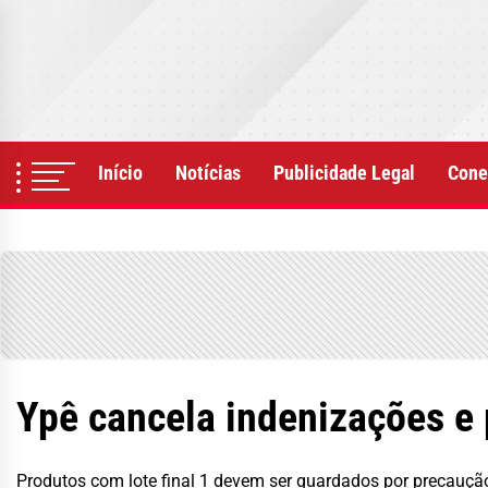
Skip
to
the
content
Início
Notícias
Publicidade Legal
Cone
Ypê cancela indenizações e
Produtos com lote final 1 devem ser guardados por precauçã