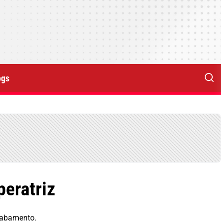
ogs
eratriz
esabamento.