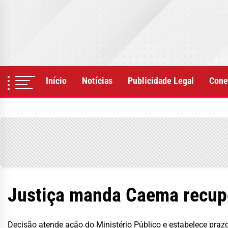
Skip
to
the
content
Início
Notícias
Publicidade Legal
Cone
Justiça manda Caema recupe
Decisão atende ação do Ministério Público e estabelece pra