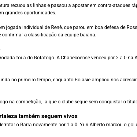
tura recuou as linhas e passou a apostar em contra-ataques rá
em grandes oportunidades.
ar em jogada individual de Renê, que parou em boa defesa de Ro
e confirmar a classificação da equipe baiana.
o
rodada foi a do
Botafogo
. A
Chapecoense
venceu por 2 a 0 na 
inda no primeiro tempo, enquanto Bolasie ampliou nos acréscim
ogo na competição, já que o clube segue sem conquistar o títul
Fortaleza também seguem vivos
errotar o Barra novamente por 1 a 0. Yuri Alberto marcou o gol 