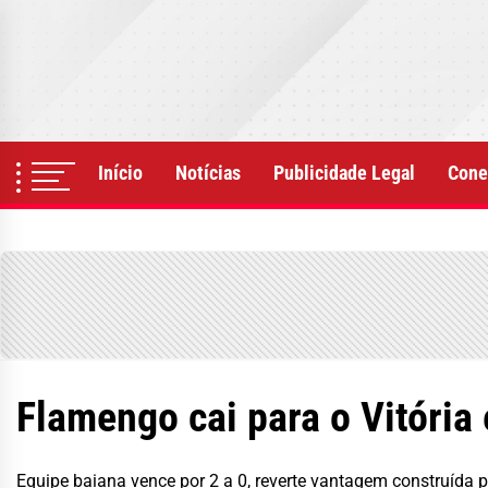
Skip
to
the
content
Início
Notícias
Publicidade Legal
Cone
Flamengo cai para o Vitória
Equipe baiana vence por 2 a 0, reverte vantagem construída