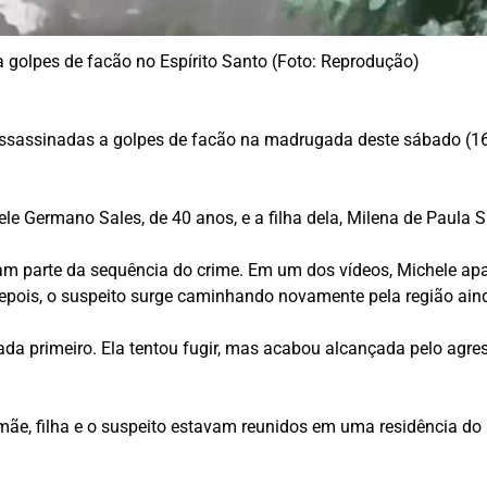
a golpes de facão no Espírito Santo (Foto: Reprodução)
assinadas a golpes de facão na madrugada deste sábado (16), n
le Germano Sales, de 40 anos, e a filha dela, Milena de Paula 
m parte da sequência do crime. Em um dos vídeos, Michele apa
ois, o suspeito surge caminhando novamente pela região ai
cada primeiro. Ela tentou fugir, mas acabou alcançada pelo agr
 mãe, filha e o suspeito estavam reunidos em uma residência d