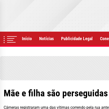
Skip
to
the
content
Início
Notícias
Publicidade Legal
Cone
Mãe e filha são perseguidas
Câmeras registraram uma das vítimas correndo pela rua ante