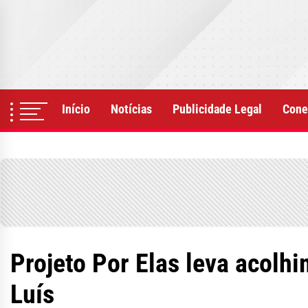
Skip
to
the
content
Início
Notícias
Publicidade Legal
Cone
Projeto Por Elas leva acol
Luís