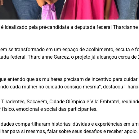
 é Idealizado pela pré-candidata a deputada federal Tharcianne
s tem se transformado em um espaço de acolhimento, escuta e 
tada federal, Tharcianne Garcez, o projeto já alcançou cerca d
ue entendo que as mulheres precisam de incentivo para cuidar d
cendo cada mulher no cuidado consigo mesma”, destacou Tharci
 Tiradentes, Sacavém, Cidade Olímpica e Vila Embratel, reunin
físico, emocional e social das participantes.
idades compartilharam histórias, dúvidas e experiências em um
har para si mesmas, falar sobre seus desafios e receber apoio.