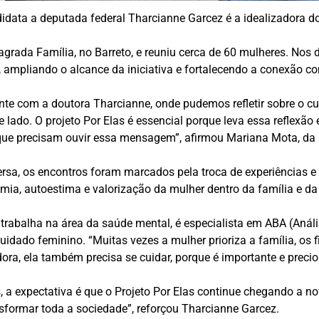
idata a deputada federal Tharcianne Garcez é a idealizadora do
agrada Família, no Barreto, e reuniu cerca de 60 mulheres. Nos
, ampliando o alcance da iniciativa e fortalecendo a conexão 
te com a doutora Tharcianne, onde pudemos refletir sobre o cui
 lado. O projeto Por Elas é essencial porque leva essa reflexão
 que precisam ouvir essa mensagem”, afirmou Mariana Mota, da 
a, os encontros foram marcados pela troca de experiências e p
ia, autoestima e valorização da mulher dentro da família e da
trabalha na área da saúde mental, é especialista em ABA (Aná
ocuidado feminino. “Muitas vezes a mulher prioriza a família, os
ra, ela também precisa se cuidar, porque é importante e precios
, a expectativa é que o Projeto Por Elas continue chegando a n
nsformar toda a sociedade”, reforçou Tharcianne Garcez.