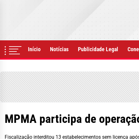
Skip
to
the
content
Início
Notícias
Publicidade Legal
Cone
MPMA participa de operação
Fiscalização interditou 13 estabelecimentos sem licença apó