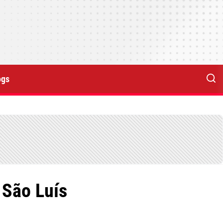
ogs
 São Luís