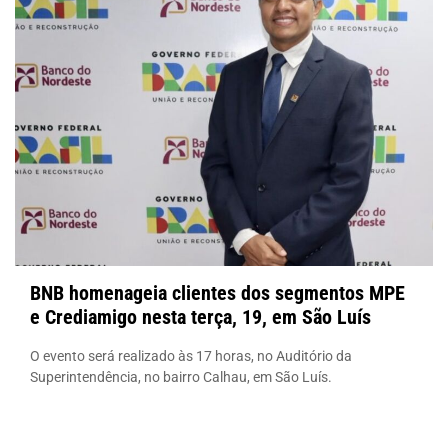
BNB homenageia clientes dos segmentos MPE
e Crediamigo nesta terça, 19, em São Luís
O evento será realizado às 17 horas, no Auditório da
Superintendência, no bairro Calhau, em São Luís.