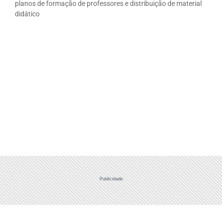
planos de formação de professores e distribuição de material
didático
Publicidade