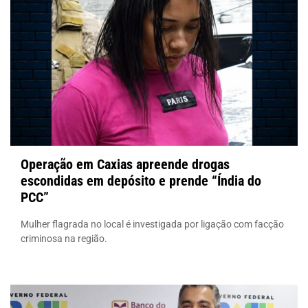
Operação em Caxias apreende drogas
escondidas em depósito e prende “Índia do
PCC”
Mulher flagrada no local é investigada por ligação com facção
criminosa na região.