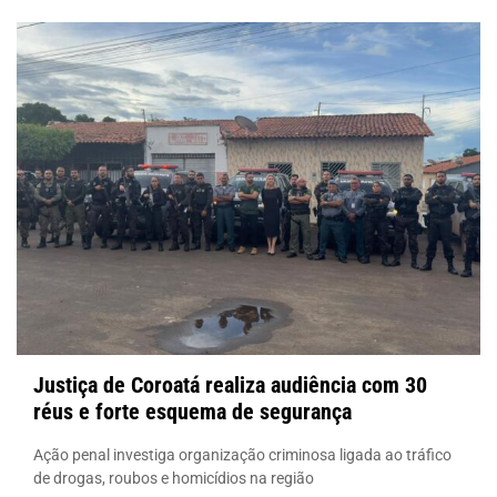
Justiça de Coroatá realiza audiência com 30
réus e forte esquema de segurança
Ação penal investiga organização criminosa ligada ao tráfico
de drogas, roubos e homicídios na região