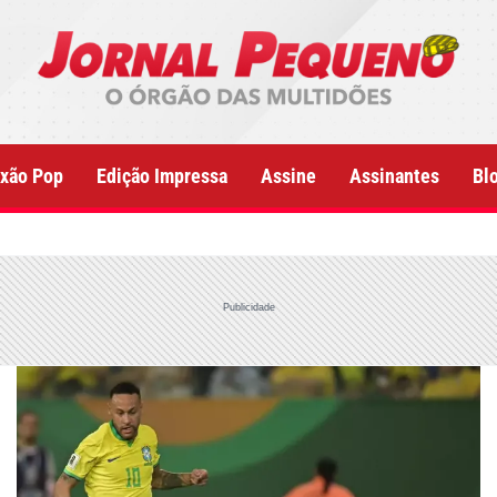
xão Pop
Edição Impressa
Assine
Assinantes
Bl
Publicidade