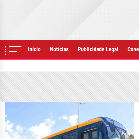
Skip
to
the
content
Início
Notícias
Publicidade Legal
Cone