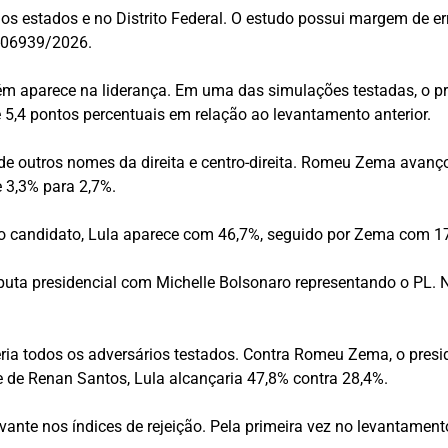
 os estados e no Distrito Federal. O estudo possui margem de er
BR-06939/2026.
ém aparece na liderança. Em uma das simulações testadas, o pr
e 5,4 pontos percentuais em relação ao levantamento anterior.
e outros nomes da direita e centro-direita. Romeu Zema avanç
 3,3% para 2,7%.
o candidato, Lula aparece com 46,7%, seguido por Zema com 
a presidencial com Michelle Bolsonaro representando o PL. Ne
ria todos os adversários testados. Contra Romeu Zema, o presid
te de Renan Santos, Lula alcançaria 47,8% contra 28,4%.
ante nos índices de rejeição. Pela primeira vez no levantamento