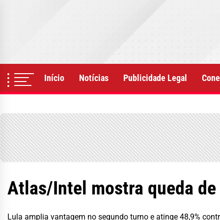
Skip
to
the
content
Início
Notícias
Publicidade Legal
Cone
Atlas/Intel mostra queda de
Lula amplia vantagem no segundo turno e atinge 48,9% contra