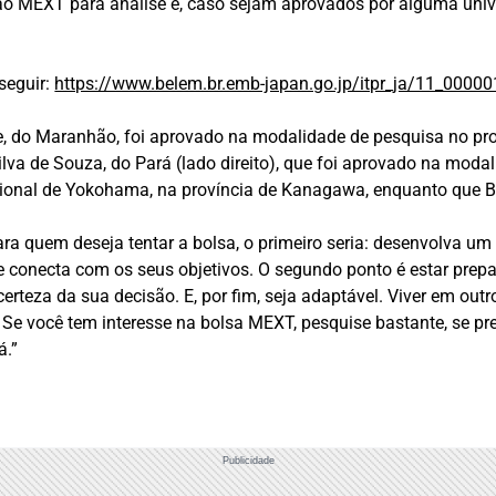
o MEXT para análise e, caso sejam aprovados por alguma univer
seguir:
https://www.belem.br.emb-japan.go.jp/itpr_ja/11_0000
e, do Maranhão, foi aprovado na modalidade de pesquisa no proc
Silva de Souza, do Pará (lado direito), que foi aprovado na moda
ional de Yokohama, na província de Kanagawa, enquanto que Braz
a quem deseja tentar a bolsa, o primeiro seria: desenvolva um 
 conecta com os seus objetivos. O segundo ponto é estar prepar
certeza da sua decisão. E, por fim, seja adaptável. Viver em out
a. Se você tem interesse na bolsa MEXT, pesquise bastante, se 
á.”
Publicidade