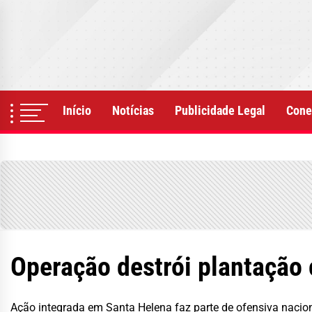
Skip
to
the
content
Início
Notícias
Publicidade Legal
Cone
Operação destrói plantação
Ação integrada em Santa Helena faz parte de ofensiva nacio