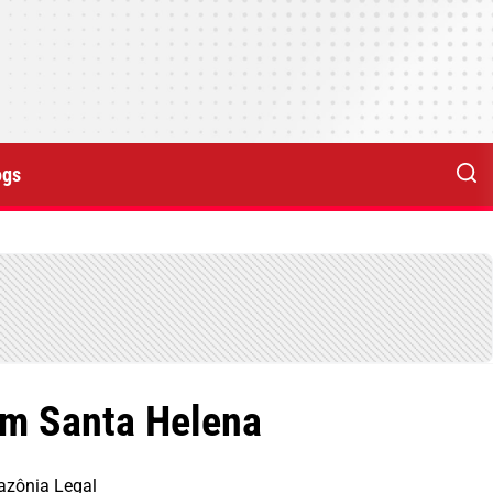
ogs
em Santa Helena
azônia Legal