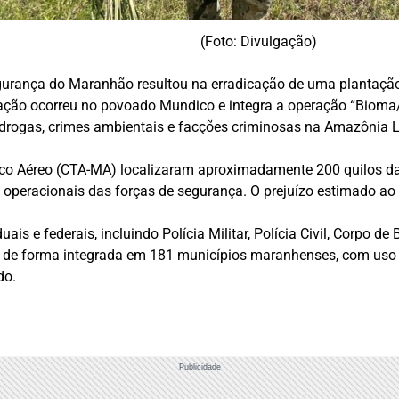
(Foto: Divulgação)
gurança do Maranhão resultou na erradicação de uma plantaçã
ação ocorreu no povoado Mundico e integra a operação “Bioma
 drogas, crimes ambientais e facções criminosas na Amazônia L
tico Aéreo (CTA-MA) localizaram aproximadamente 200 quilos da
 operacionais das forças de segurança. O prejuízo estimado ao t
is e federais, incluindo Polícia Militar, Polícia Civil, Corpo de
m de forma integrada em 181 municípios maranhenses, com uso 
do.
Publicidade