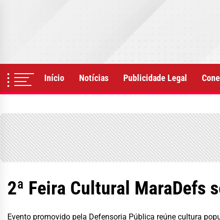
Skip
to
the
content
Início
Notícias
Publicidade Legal
Cone
2ª Feira Cultural MaraDefs s
Evento promovido pela Defensoria Pública reúne cultura po