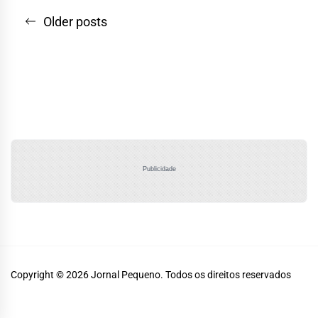
Navegação
Older posts
por
posts
Publicidade
Copyright © 2026
Jornal Pequeno.
Todos os direitos reservados