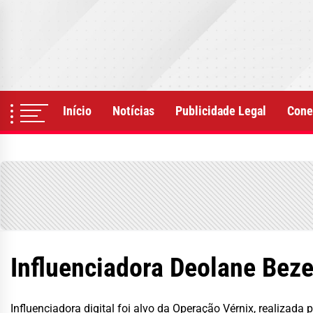
Skip
to
the
content
Início
Notícias
Publicidade Legal
Cone
Influenciadora Deolane Beze
Influenciadora digital foi alvo da Operação Vérnix, realizada p