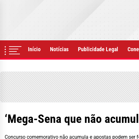
Skip
to
the
content
Início
Notícias
Publicidade Legal
Cone
‘Mega-Sena que não acumula
Concurso comemorativo não acumula e apostas podem ser fe