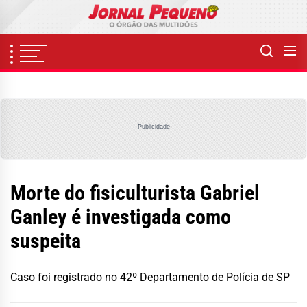
Skip
to
the
content
Publicidade
Morte do fisiculturista Gabriel
Ganley é investigada como
suspeita
Caso foi registrado no 42º Departamento de Polícia de SP