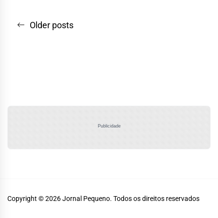
Navegação
Older posts
por
posts
Publicidade
Copyright © 2026
Jornal Pequeno.
Todos os direitos reservados