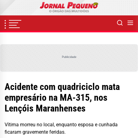
Skip
to
the
content
Publicidade
Acidente com quadriciclo mata
empresário na MA-315, nos
Lençóis Maranhenses
Vítima morreu no local, enquanto esposa e cunhada
ficaram gravemente feridas.