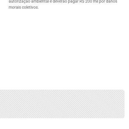
autorização ambiental e deverão pagar R$ 200 mil por danos
morais coletivos.