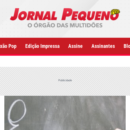
xão Pop
Edição Impressa
Assine
Assinantes
Bl
Publicidade