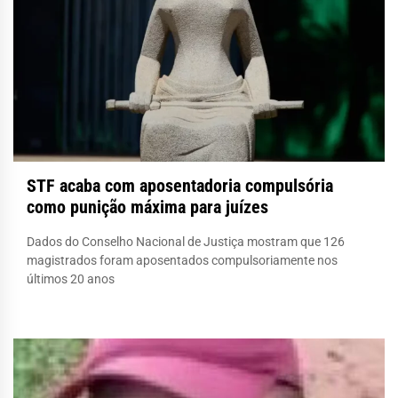
STF acaba com aposentadoria compulsória
como punição máxima para juízes
Dados do Conselho Nacional de Justiça mostram que 126
magistrados foram aposentados compulsoriamente nos
últimos 20 anos