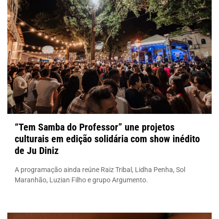
“Tem Samba do Professor” une projetos
culturais em edição solidária com show inédito
de Ju Diniz
A programação ainda reúne Raiz Tribal, Lidha Penha, Sol
Maranhão, Luzian Filho e grupo Argumento.