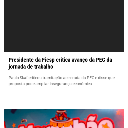
Presidente da Fiesp critica avanço da PEC da
jornada de trabalho
Paulo Skaf criticou tramitação acelerada da PEC e disse que
proposta pode ampliar insegurança econômica