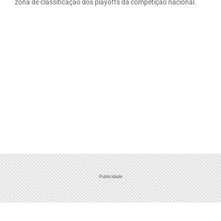
zona de classificação dos playoffs da competição nacional.
Publicidade