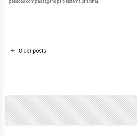
pessoas com passagens pelo sistema prisional.
Navegação
Older posts
por
posts