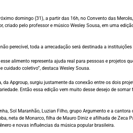
ximo domingo (31), a partir das 16h, no Convento das Mercês,
, criado pelo professor e músico Wesley Sousa, em uma edição
não perecível, toda a arrecadação será destinada a instituiçõe
, esse alimento representa ajuda real para pessoas e projetos
e cuidado coletivo”, destaca Wesley Sousa.
a, da Apgroup, surgiu justamente da conexão entre os dois pro
ariedade. Então essa edição vem muito desse desejo de somar f
nha, Sol Maranhão, Luzian Filho, grupo Argumento e a cantora c
mba, neta de Monarco, filha de Mauro Diniz e afilhada de Zeca 
gênero e novas influências da música popular brasileira.