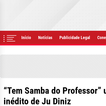
Skip
to
the
content
Início
Notícias
Publicidade Legal
Cone
“Tem Samba do Professor” u
inédito de Ju Diniz