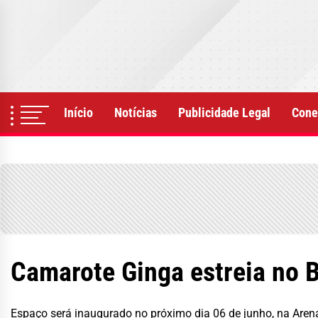
Skip
to
the
content
Início
Notícias
Publicidade Legal
Cone
Camarote Ginga estreia no
Espaço será inaugurado no próximo dia 06 de junho, na Are