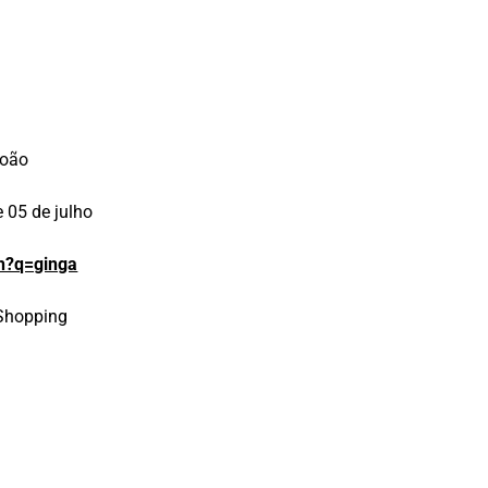
João
e 05 de julho
h?q=ginga
 Shopping