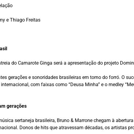
elação
ny e Thiago Freitas
asil
eia do Camarote Ginga será a apresentação do projeto Domin
ntes gerações e sonoridades brasileiras em torno do forró. O s
e internacional, com faixas como “Deusa Minha” e o medley “M
sam gerações
música sertaneja brasileira, Bruno & Marrone chegam à abertur
cional. Donos de hits que atravessam décadas, os artistas p