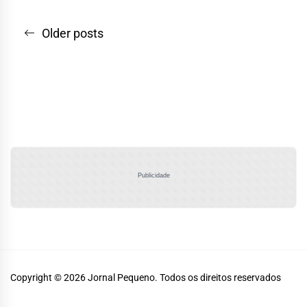
Navegação
Older posts
por
posts
Publicidade
Copyright © 2026
Jornal Pequeno.
Todos os direitos reservados