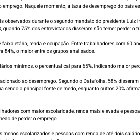
 o emprego. Naquele momento, a taxa de desemprego do país e
s observados durante o segundo mandato do presidente Luiz Iná
3, quando 75% dos entrevistados disseram não temer perder o t
 faixa etária, renda e ocupação. Entre trabalhadores com 60 a
ara 84%, o maior entre os grupos analisados.
lários mínimos, o percentual cai para 65%, indicando maior per
cionado ao desemprego. Segundo o Datafolha, 58% disseram q
ua sendo a principal fonte de medo, enquanto outros 20% afir
hadores com maior escolaridade, renda mais elevada e pessoas
medo de perder o emprego.
es menos escolarizados e pessoas com renda de até dois salários