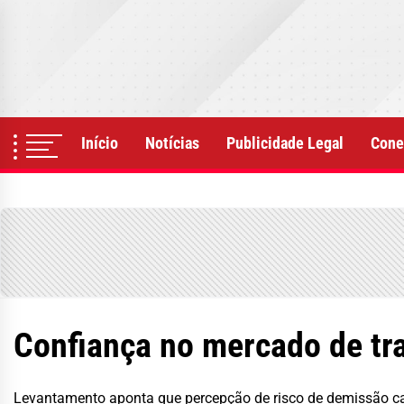
Skip
to
the
content
Início
Notícias
Publicidade Legal
Cone
Confiança no mercado de tr
Levantamento aponta que percepção de risco de demissão c