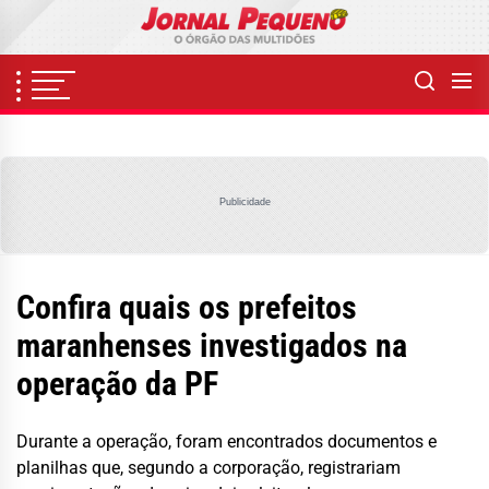
Skip
to
the
content
Publicidade
Confira quais os prefeitos
maranhenses investigados na
operação da PF
Durante a operação, foram encontrados documentos e
planilhas que, segundo a corporação, registrariam