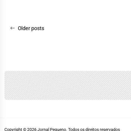
Navegação
Older posts
por
posts
Copyright © 2026
Jornal Pequeno.
Todos os direitos reservados