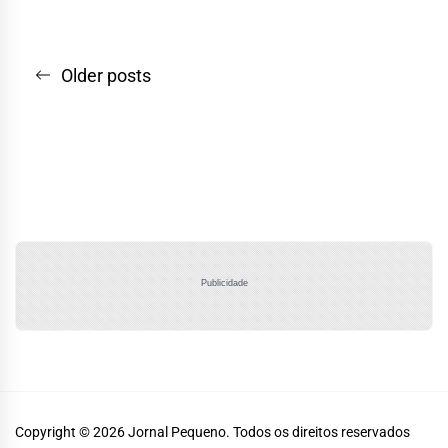
Navegação
Older posts
por
posts
Publicidade
Copyright © 2026
Jornal Pequeno.
Todos os direitos reservados