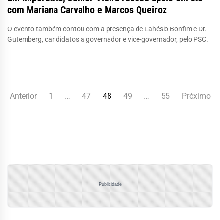
com Mariana Carvalho e Marcos Queiroz
O evento também contou com a presença de Lahésio Bonfim e Dr.
Gutemberg, candidatos a governador e vice-governador, pelo PSC.
Paginação
Anterior
1
…
47
48
49
…
55
Próximo
de
posts
Publicidade