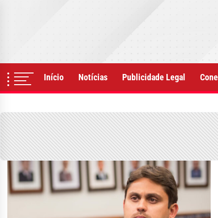
Skip
to
the
content
Início
Notícias
Publicidade Legal
Cone