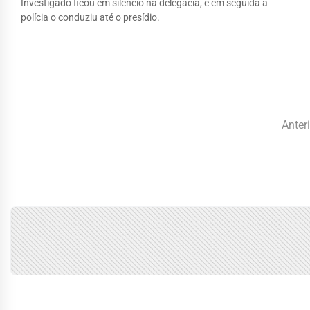
Investigado ficou em silêncio na delegacia, e em seguida a
polícia o conduziu até o presídio.
Paginação
Anter
de
posts