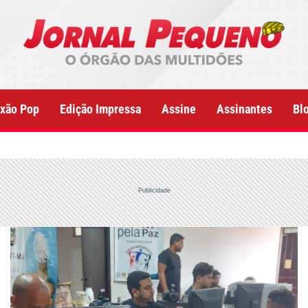
xão Pop
Edição Impressa
Assine
Assinantes
Bl
Publicidade