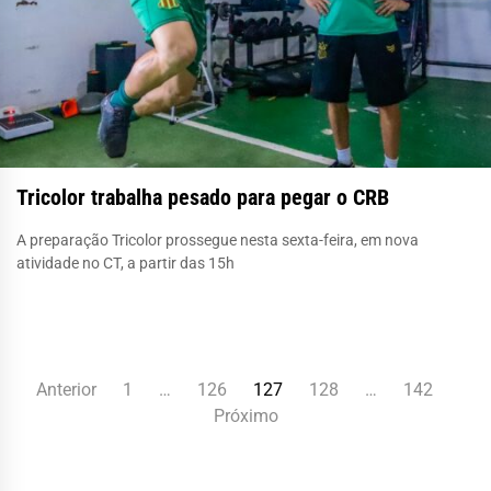
Tricolor trabalha pesado para pegar o CRB
A preparação Tricolor prossegue nesta sexta-feira, em nova
atividade no CT, a partir das 15h
Paginação
Anterior
1
…
126
127
128
…
142
Próximo
de
posts