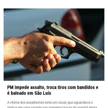
PM impede assalto, troca tiros com bandidos e
é baleado em São Luís
A vítima dos assaltantes seria um casal, que aguardava o
ônibus em uma parada nas primeiras horas da manhã desta