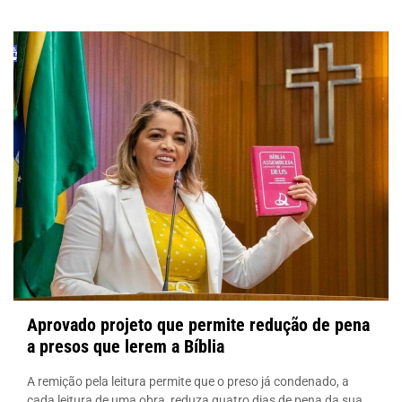
Aprovado projeto que permite redução de pena
a presos que lerem a Bíblia
A remição pela leitura permite que o preso já condenado, a
cada leitura de uma obra, reduza quatro dias de pena da sua