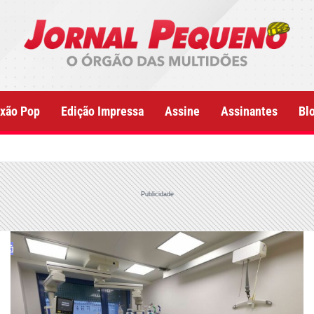
xão Pop
Edição Impressa
Assine
Assinantes
Bl
Publicidade