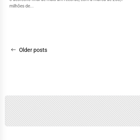
milhões de...
Navegação
Older posts
por
posts