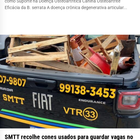
como Suporte na Doença Osteoartrítica Canina Osteoartrite
Eficácia da B. serrata A doença crônica degenerativa articular...
SMTT recolhe cones usados para guardar vagas no