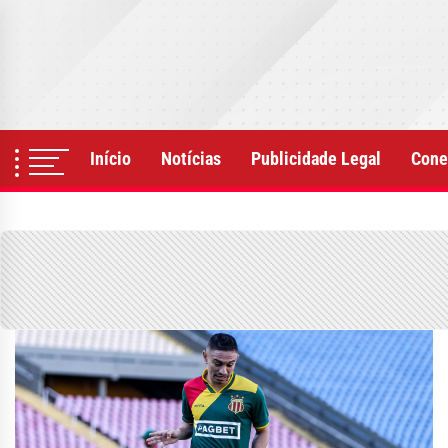
Skip
to
the
content
Início
Notícias
Publicidade Legal
Cone