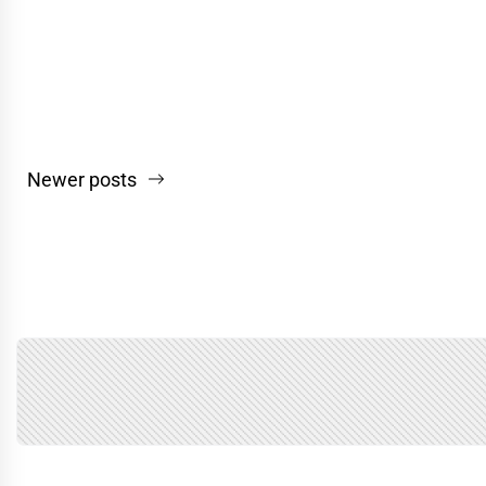
Navegação
Newer posts
por
posts