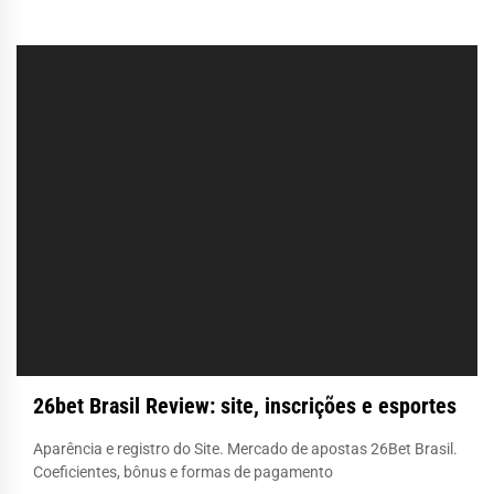
26bet Brasil Review: site, inscrições e esportes
Aparência e registro do Site. Mercado de apostas 26Bet Brasil.
Coeficientes, bônus e formas de pagamento