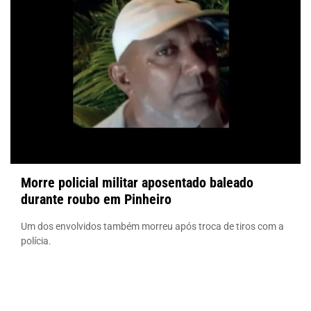
Morre policial militar aposentado baleado
durante roubo em Pinheiro
Um dos envolvidos também morreu após troca de tiros com a
polícia.