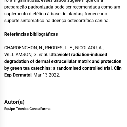
foram garantidas, esses dados sugerem que uma
preparação padronizada pode ser recomendada como um
suplemento dietético à base de plantas, fornecendo
suporte sintomático na doença osteoartrítica canina.
Referências bibliográficas
CHAROENCHON, N.; RHODES, L. E.; NICOLAOU, A.;
WILLIAMSON, G.
et al.
U
ltraviolet radiation-induced
degradation of dermal extracellular matrix and protection
by green tea catechins: a randomised controlled trial
.
Clin
Exp Dermatol
, Mar 13 2022.
Autor(a)
Equipe Técnica Consulfarma