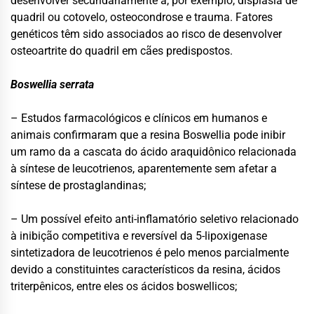
desenvolver secundariamente a, por exemplo, displasia de
quadril ou cotovelo, osteocondrose e trauma. Fatores
genéticos têm sido associados ao risco de desenvolver
osteoartrite do quadril em cães predispostos.
Boswellia serrata
– Estudos farmacológicos e clínicos em humanos e
animais confirmaram que a resina Boswellia pode inibir
um ramo da a cascata do ácido araquidônico relacionada
à síntese de leucotrienos, aparentemente sem afetar a
síntese de prostaglandinas;
– Um possível efeito anti-inflamatório seletivo relacionado
à inibição competitiva e reversível da 5-lipoxigenase
sintetizadora de leucotrienos é pelo menos parcialmente
devido a constituintes característicos da resina, ácidos
triterpênicos, entre eles os ácidos boswellicos;