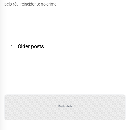
pelo réu, reincidente no crime
Navegação
Older posts
por
posts
Publicidade