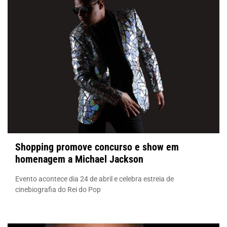
Shopping promove concurso e show em
homenagem a Michael Jackson
Evento acontece dia 24 de abril e celebra estreia de
cinebiografia do Rei do Pop