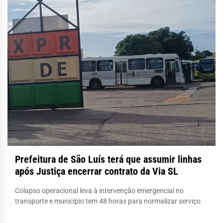
Prefeitura de São Luís terá que assumir linhas
após Justiça encerrar contrato da Via SL
Colapso operacional leva à intervenção emergencial no
transporte e município tem 48 horas para normalizar serviço