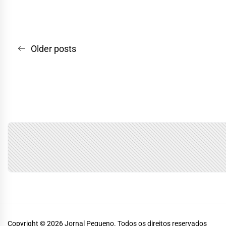
Navegação
Older posts
por
posts
Copyright © 2026
Jornal Pequeno.
Todos os direitos reservados