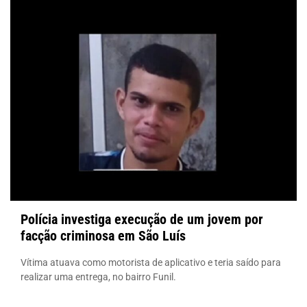
Polícia investiga execução de um jovem por
facção criminosa em São Luís
Vítima atuava como motorista de aplicativo e teria saído para
realizar uma entrega, no bairro Funil.